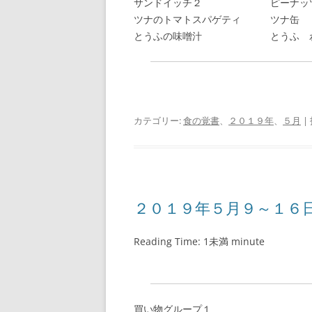
サンドイッチ２ ピーナッツバ
ツナのトマトスパゲティ ツナ缶 ト
とうふの味噌汁 とうふ わ
カテゴリー:
食の覚書
、
２０１９年
、
５月
|
２０１９年５月９～１６
Reading Time:
1未満
minute
買い物グループ１