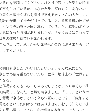
いるかを意識してください。ひとりで過ごした楽しい時間
て支えられているか。あなた自身。家族も？ あなたの、
作者や出版社や彼らを周りで支えるたくさんの人たちに。
え誰かが働いて社会が回っていること。多種多様の技術が
。インフラの整った国に暮らしていること。感謝のポイン
話題になった時期がありましたが、「そう言えばこれって
はその体験と似ている気がします。
さん見出して、ありがたい気持ちが自然に湧き出たら。ど
かけてください。
の明日も少しだけいい日だといい」。そんな風にして、
少しずつ積み重ねていけたら、世界（地球上の「世界」と
くなる。
と辟易する方もいらっしゃるでしょうが、５０年くらい生
て結局ここなんだ、と落ち着きました。「ここ」というの
し肯定できるか
」という立ち位置のことです。「繊細」と
覚えるといった細かさではありません。むしろ知らないま
を）思い遣る」ような、心の働きの繊細さ。そういったス