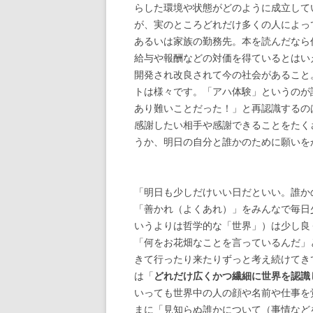
らした環境や状態がどのように成立して
が、実のところどれだけ多くの人によっ
あるいは家族の勤務先。本を読んだなら
給与や報酬などの対価を得ているとはい
開発され改良されて今の社会があること
トは様々です。「アハ体験」というのが
あり難いことだった！」と再認識するの
感謝したい相手や感謝できることをたく
うか、明日の自分と誰かのために願いを
「明日も少しだけいい日だといい。誰か
「善かれ（よくあれ）」をみんなで毎日
いうよりは哲学的な「世界」）は少し良
「何をお花畑なことを言っているんだ」
きて行ったり来たりずっと考え続けてき
は「
どれだけ広くかつ繊細に世界を認識
いっても世界中の人の顔や名前や仕事を
まに「見知らぬ誰かについて（事情など