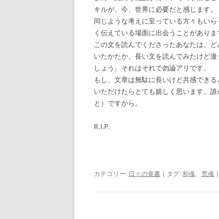
キルが、今、世界に必要だと感じます。
同じような考えに至っている方々もいら
く伝えている場面に出会うことがありま
この文を読んでくださったあなたは、ど
いたかたか、長い文を読んでみたけど違
しょう。それはそれで勿論アリです。
もし、文章は無駄に長いけど共感できる
いただけたらとても嬉しく思います。誰
と）ですから。
R.I.P.
カテゴリー:
日々の覚書
| タグ:
和魂
、
荒魂
|