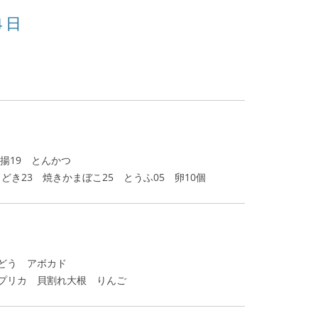
４日
揚19 とんかつ
どき23 焼きかまぼこ25 とうふ05 卵10個
どう アボカド
プリカ 貝割れ大根 りんご