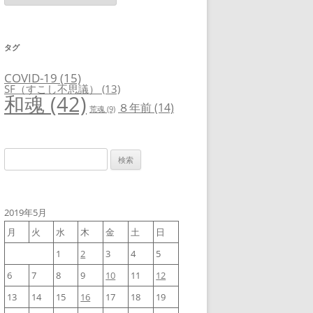
ゴ
リ
ー
タグ
COVID-19
(15)
SF（すこし不思議）
(13)
和魂
(42)
８年前
(14)
荒魂
(9)
検
索:
2019年5月
月
火
水
木
金
土
日
1
2
3
4
5
6
7
8
9
10
11
12
13
14
15
16
17
18
19