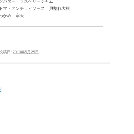
ター ラズベリージャム
マトアンチョビソース 貝割れ大根
かめ 寒天
 投稿日:
2019年5月25日
|
日