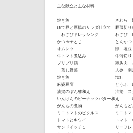
主な献立と主な材料
焼き魚 さわら 西
ゆで豚と厚揚のサラダ仕立て 豚薄切り
わさびドレッシング わさび レモ
かつ玉子とじ とんかつ 
オムレツ 卵 塩豆 
牛トマト煮込み 牛薄切り 人参
プリプリ鶏 鶏胸肉 水 塩
蒸し野菜 人参 南
焼き魚 塩鮭
麻婆豆腐 とうふ 麻婆
油揚のぽん酢和え 油揚 スナッ
いんげんのピーナッツバター和え い
がんもの煮物 がんもどき
ミニトマトのピクルス ミニトマト
トマトとキウイ トマト キウイ
サンドイッチ１ リーフレタス