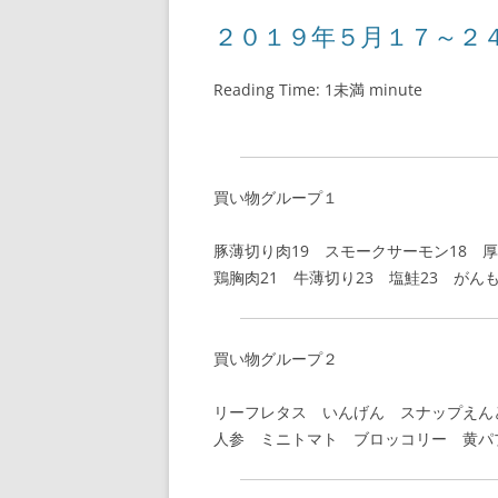
２０１９年５月１７～２
Reading Time:
1未満
minute
買い物グループ１
豚薄切り肉19 スモークサーモン18 厚
鶏胸肉21 牛薄切り23 塩鮭23 がんも
買い物グループ２
リーフレタス いんげん スナップえん
人参 ミニトマト ブロッコリー 黄パ