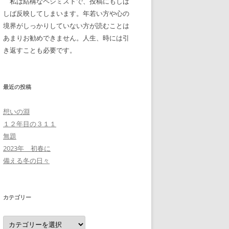
私は結構なペシミストで、投稿にもしば
しば反映してしまいます。年若い方や心の
境界がしっかりしていない方が読むことは
あまりお勧めできません。人生、時には引
き返すことも必要です。
最近の投稿
想いの淵
１２年目の３１１
無題
2023年 初春に
備える冬の日々
カテゴリー
カ
テ