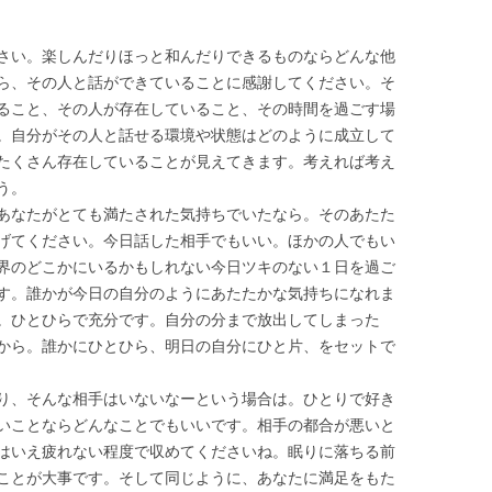
さい。楽しんだりほっと和んだりできるものならどんな他
ら、その人と話ができていることに感謝してください。そ
ること、その人が存在していること、その時間を過ごす場
。自分がその人と話せる環境や状態はどのように成立して
たくさん存在していることが見えてきます。考えれば考え
う。
あなたがとても満たされた気持ちでいたなら。そのあたた
げてください。今日話した相手でもいい。ほかの人でもい
界のどこかにいるかもしれない今日ツキのない１日を過ご
す。誰かが今日の自分のようにあたたかな気持ちになれま
。ひとひらで充分です。自分の分まで放出してしまった
から。誰かにひとひら、明日の自分にひと片、をセットで
り、そんな相手はいないなーという場合は。ひとりで好き
いことならどんなことでもいいです。相手の都合が悪いと
はいえ疲れない程度で収めてくださいね。眠りに落ちる前
ことが大事です。そして同じように、あなたに満足をもた