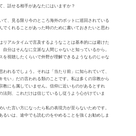
て、話せる相手があなたにはいますか？
いて、見る限り今のところ海外のボットに巡回されている
んでくれることがあった時のために書いておきたいと思わ
はリアルタイムで言及するようなことは基本的には避けた
、自分はそんなに立派な人間じゃないと知っているから。
スを視聴したくらいで外野が理解できるようなものじゃな
思われるでしょう。それは「当たり前」に知られていて、
キモい」だの言われる類のことです。私は多くの宗教から
宗教にも属していません。信仰に近いものがあるとすれ
の法則、これだけは信じているし従うよう心がけていま
めいた言い方になったら私の表現力が至らないためです。
あるいは、途中でも読むのをやめることを強くお勧めしま