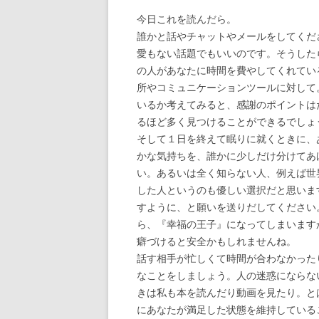
今日これを読んだら。
誰かと話やチャットやメールをしてくだ
愛もない話題でもいいのです。そうした
の人があなたに時間を費やしてくれてい
所やコミュニケーションツールに対して
いるか考えてみると、感謝のポイントは
るほど多く見つけることができるでしょ
そして１日を終えて眠りに就くときに、
かな気持ちを、誰かに少しだけ分けてあ
い。あるいは全く知らない人、例えば世
した人というのも優しい選択だと思いま
すように、と願いを送りだしてください
ら、『幸福の王子』になってしまいます
癖づけると安全かもしれませんね。
話す相手が忙しくて時間が合わなかった
なことをしましょう。人の迷惑にならな
きは私も本を読んだり動画を見たり。と
にあなたが満足した状態を維持している