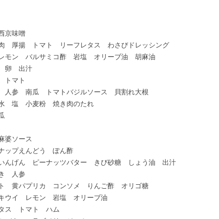
京味噌
肉 厚揚 トマト リーフレタス わさびドレッシング
ン バルサミコ酢 岩塩 オリーブ油 胡麻油
卵 出汁
トマト
 南瓜 トマトバジルソース 貝割れ大根
 小麦粉 焼き肉のたれ
瓜
ソース
プえんどう ぽん酢
んげん ピーナッツバター きび砂糖 しょう油 出汁
 人参
 黄パプリカ コンソメ りんご酢 オリゴ糖
 レモン 岩塩 オリーブ油
 トマト ハム