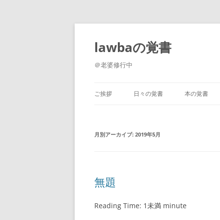
コ
ン
テ
lawbaの覚書
ン
ツ
へ
＠老婆修行中
ス
キ
ッ
プ
ご挨拶
日々の覚書
本の覚書
月別アーカイブ:
2019年5月
無題
Reading Time:
1未満
minute