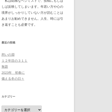
私は結構なペシミストで、投稿にもしば
しば反映してしまいます。年若い方や心の
境界がしっかりしていない方が読むことは
あまりお勧めできません。人生、時には引
き返すことも必要です。
最近の投稿
想いの淵
１２年目の３１１
無題
2023年 初春に
備える冬の日々
カテゴリー
カ
テ