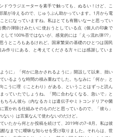
ンドウラジエーターを素手で触っても、ぬるい！けど、こ
部屋が冷えるので、じゅうぶん助かっています。1月から電
ことになっていますね。私はとても有難いなーと思ってい
衛費の弾除けみたいに使おうとしている点（個人の印象で
して100%否ではないが、感覚的には「えっ流れ弾!??」
思うところもあるけれど。国家繁栄の基礎のひとつは国民
組み作りにある、と考えてくださる方々には感謝していま
ように」「何かに急かされるように」開設して以来、拙い
ているような時間の積み重ねでした。ちなみに「何か」と
向こうに理（:ことわり）がある、ということはずっと読ん
まっていたでしょうね。「間に合わなくなる、急いで」と
もちろん彼ら（内なるカミは遺伝子やミトコンドリアや菌
に置かれる仕組みそのものだと思っているので、「彼ら」
れない）は言葉なんて使わないのだけど。
いたから何とか投稿を続けて、2019年の7~8月。私は彼
残酷なまでに曖昧な知らせを受け取りました。それらは、世