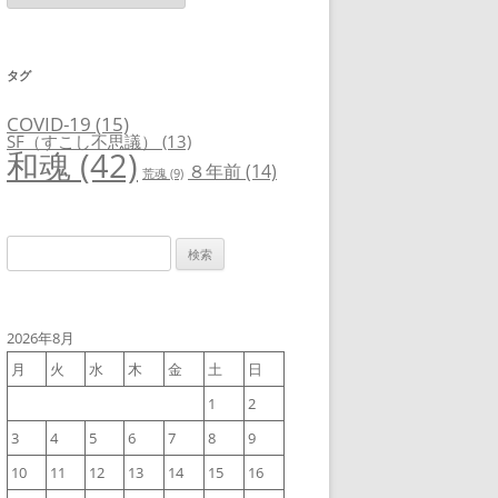
ゴ
リ
ー
タグ
COVID-19
(15)
SF（すこし不思議）
(13)
和魂
(42)
８年前
(14)
荒魂
(9)
検
索:
2026年8月
月
火
水
木
金
土
日
1
2
3
4
5
6
7
8
9
10
11
12
13
14
15
16