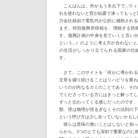
こんばんは。外がもう氷点下で…ウィ
れを使わないと窓が結露で凍ってもっと
力会社経由で電気代が公的に補助される
ます。特別復興所得税を、増税する防
す。復興計画の中身を見ていくと言い分と
という…）のように考え方が合わないと
の生活がしっかり立てられる国家の仕
す
。
さて。このサイトを「何かに導かれる
文章を綴り続けることはリハビリを重ね
いうのが内なるカミのことであり、その
でくださっている方にはきっと解ってし
ずっと伝わってくる感じだったのです、
類、理は物理が揺るぎなくその法則の下
という呼び方は少し合っていないかもし
彼らは意味の無いことはしないと知って
らから、3つのとても深刻で重要なのに