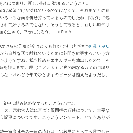
それはつまり、新しい時代が始まるということ。
のは希望だけが溢れているのではなくて、それまでとの別
いろいろな面を併せ持っているものでしたね。闇だけに包
されて始まるのでもない。そうして観ると、新しい時代は
生きて、幸せになろう。 ＞For ALL.
けらの子達が今はとても静かです（before:
御霊（みた
から自然な形で離れていくために花開き結実するという方
たようですね。私も貯めたエネルギーを放出したので、そ
時を迎えます。理（:ことわり）と私の内なるカミの目論見
らないけれど今年でひとまずのピークは越えたようだし、
、文中に組み込めなかったことをひとつ。
ース、宗教法人法に基づく質問権の行使について、主要な
う記事についてです。こういうアンケート、とてもありが
統一家庭連合の一連の流れは、宗教界にとって激震でした