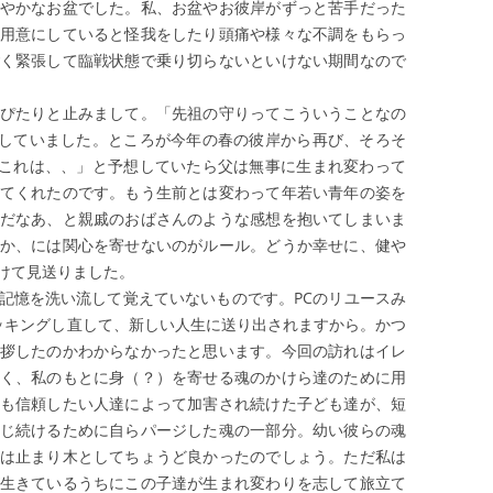
やかなお盆でした。私、お盆やお彼岸がずっと苦手だった
用意にしていると怪我をしたり頭痛や様々な不調をもらっ
く緊張して臨戦状態で乗り切らないといけない期間なので
ぴたりと止みまして。「先祖の守りってこういうことなの
していました。ところが今年の春の彼岸から再び、そろそ
これは、、」と予想していたら父は無事に生まれ変わって
てくれたのです。もう生前とは変わって年若い青年の姿を
だなあ、と親戚のおばさんのような感想を抱いてしまいま
か、には関心を寄せないのがルール。どうか幸せに、健や
けて見送りました。
憶を洗い流して覚えていないものです。PCのリユースみ
ッキングし直して、新しい人生に送り出されますから。かつ
拶したのかわからなかったと思います。今回の訪れはイレ
く、私のもとに身（？）を寄せる魂のかけら達のために用
も信頼したい人達によって加害され続けた子ども達が、短
じ続けるために自らパージした魂の一部分。幼い彼らの魂
は止まり木としてちょうど良かったのでしょう。ただ私は
生きているうちにこの子達が生まれ変わりを志して旅立て