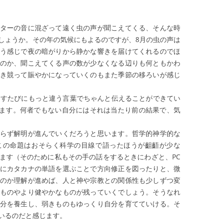
ターの音に混ざって遠く虫の声が聞こえてくる、そんな時
しょうか。その年の気候にもよるのですが、8月の虫の声は
う感じで夜の暗がりから静かな響きを届けてくれるのでほ
のか、聞こえてくる声の数が少なくなる辺りも何ともかわ
き競って賑やかになっていくのもまた季節の移ろいが感じ
すたびにもっと違う言葉でちゃんと伝えることができてい
ます。何者でもない自分にはそれは当たり前の結果で、気
らず解明が進んでいくだろうと思います。哲学的神学的な
この命題はおそらく科学の目線で語ったほうが齟齬が少な
ます（そのために私もその手の話をするときにわざと、PC
にカタカナの単語を選ぶことで方向修正を図ったりと、微
のか理解が進めば、人と神や宗教との関係性も少しずつ変
ものやより健やかなものが残っていくでしょう。そうなれ
分を養生し、弱きものもゆっくり自分を育てていける。そ
いるのだと感じます。