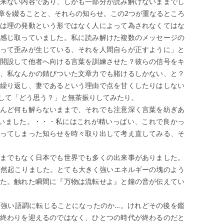
来ない内容であり、しかも一部分が読み解けないままでし
章を綴ることと、それらの知らせ。この2つが重なるところ
は理の発動という形ではなく人によって為されなくてはな
感じ取っていました。私に読み解けた複数のメッセージの
って歪みが生じている、それを人間自らが正すように」と
開設して他者へ向ける言葉を訓練させた？彼らの信号をキ
、私なんかの錆びついた文章力でも賭けるしかない、と？
繰り返し、妻であるという理由で点を甘くしたりはしない
して「どう思う？」と無茶振りしてみたり。
んど何も解らないままで、それでも注意深く言葉を紡ぎあ
いました。・・・私にはこれが精いっぱい、これで良かっ
ってしまった知らせを時々取り出して考え直してみる、そ
までもなく日本でも世界でも多くの出来事がありました。
突然起こりました。とても大きく強いエネルギーの塊のよう
た。触れた瞬間に『万物は流転せよ』と鐘の音が伝えてい
強い語調に転じることになったのか…。けれどその後を鑑
終わりを迎えるのではなく、ひとつの時代が終わるのだと