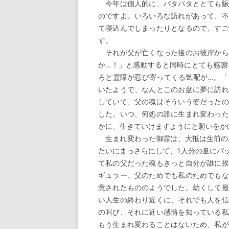
今年は個人的に、パタパタととても賑
のですよ。いろいろな訪れがあって、不
て寝込んでしまったりとなるので、すご
す。
それが父が亡くなった後のお彼岸から
か…！」と感動すると同時にとても感謝
ろと霊障が忍び寄ってくる気配が…。「
いたようで、なんとこのお盆に夢に訪れ
していて、父の魂はそういう姿だったの
した。いつ、何処の誰に生まれ変わった
かに、生きていけますようにと願いをか
生まれ変わった御霊は、大抵は生前の記
たいにまっさらにして、1人分の量にパ
て私の父だった魂もきっと自分が誰に挨
ギュラー、父のためでも私のためでもな
意されたもののようでした。幼くして最
い人生の終わり近くに、それでも人を信
の叫び、それに近い感情を知っている私
もう生まれ変わることはないため、私が