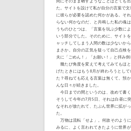
間にそのまま晒すようなことはとても出
た。サイトを設けて私が自分の言葉で文
に彼らが必要を認めた何かがある。それ
らない何かなのだ、と共鳴した私の魂は
うちのひとつは、「言葉を玩ぶ少数によ
いう部分でした。そのために、サイトを
ャッチしてしまう人間の数は少ないから
まさか。自分の正気を疑って自己点検を
夫に「ごめん！」「お願い！」と拝み倒
幾たび角度を変えて考えてみてもほと
げたときにはもう8月が終わろうとして
た？尋ねても応える言葉は無くて。預か
んな日々が続きました。
今日までの間というのは、改めて書く
そうして今年の7月5日、それは白昼に
なそれが放たれて、たぶん世界に拡がっ
た。
万物は流転「せよ」。何故そのように
みるに、よく言われてきたように世界が