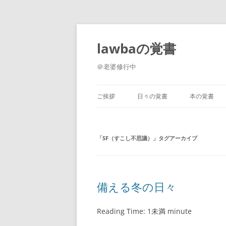
コ
ン
テ
lawbaの覚書
ン
ツ
へ
＠老婆修行中
ス
キ
ッ
プ
ご挨拶
日々の覚書
本の覚書
「
SF（すこし不思議）
」タグアーカイブ
備える冬の日々
Reading Time:
1未満
minute