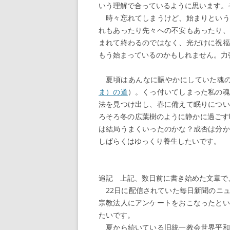
いう理解で合っているように思います。
時々忘れてしまうけど、始まりという
れもあったり先々への不安もあったり、
まれて終わるのではなく、光だけに祝福
もう始まっているのかもしれません。力強く
夏頃はあんなに賑やかにしていた魂のか
ま）の道
）
。くっ付いてしまった私の魂
法を見つけ出し、春に備えて眠りについ
ろそろ冬の広葉樹のように静かに過ごす
は結局うまくいったのかな？成否は分か
しばらくはゆっくり養生したいです。
追記 上記、数日前に書き始めた文章で
22日に配信されていた毎日新聞のニュ
宗教法人にアンケートをおこなったとい
たいです。
夏から続いている旧統一教会世界平和