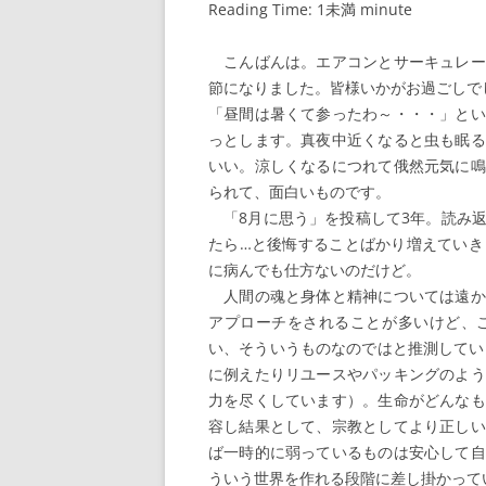
Reading Time:
1未満
minute
こんばんは。エアコンとサーキュレー
節になりました。皆様いかがお過ごしで
「昼間は暑くて参ったわ～・・・」とい
っとします。真夜中近くなると虫も眠る
いい。涼しくなるにつれて俄然元気に鳴
られて、面白いものです。
「8月に思う」を投稿して3年。読み返
たら…と後悔することばかり増えていき
に病んでも仕方ないのだけど。
人間の魂と身体と精神については遠か
アプローチをされることが多いけど、
い、そういうものなのではと推測してい
に例えたりリユースやパッキングのよう
力を尽くしています）。生命がどんなも
容し結果として、宗教としてより正しい
ば一時的に弱っているものは安心して自
ういう世界を作れる段階に差し掛かって