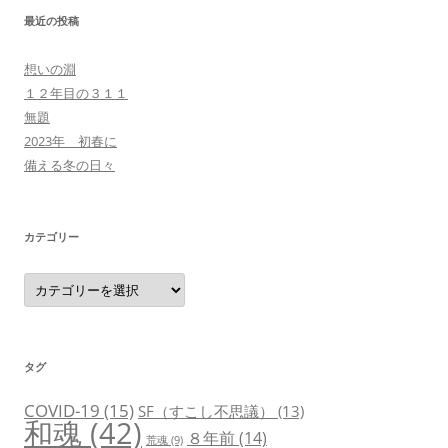
最近の投稿
想いの淵
１２年目の３１１
無題
2023年 初春に
備える冬の日々
カテゴリー
カ
テ
ゴ
リ
ー
タグ
COVID-19
(15)
SF（すこし不思議）
(13)
和魂
(42)
８年前
(14)
荒魂
(9)