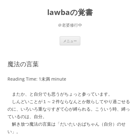
コ
ン
lawbaの覚書
テ
ン
ツ
へ
＠老婆修行中
ス
キ
ッ
プ
メニュー
魔法の言葉
Reading Time:
1未満
minute
またか、と自分でも思うがちょっと参っています。
しんどいことが１～２件ならなんとか散らしてやり過ごせる
のに、いろいろ重なりすぎて心が縛られる。こういう時、縛っ
ているのは、自分。
解き放つ魔法の言葉は「だいたいおばちゃん（自分）のせ
い」。