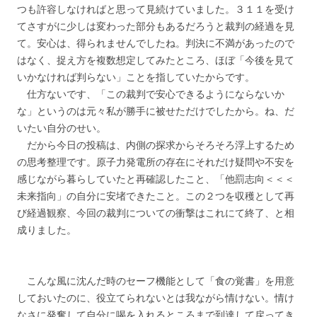
つも許容しなければと思って見続けていました。３１１を受け
てさすがに少しは変わった部分もあるだろうと裁判の経過を見
て。安心は、得られませんでしたね。判決に不満があったので
はなく、捉え方を複数想定してみたところ、ほぼ「今後を見て
いかなければ判らない」ことを指していたからです。
仕方ないです、「この裁判で安心できるようにならないか
な」というのは元々私が勝手に被せただけでしたから。ね、だ
いたい自分のせい。
だから今日の投稿は、内側の探求からそろそろ浮上するため
の思考整理です。原子力発電所の存在にそれだけ疑問や不安を
感じながら暮らしていたと再確認したこと、「他罰志向＜＜＜
未来指向」の自分に安堵できたこと。この２つを収穫として再
び経過観察、今回の裁判についての衝撃はこれにて終了、と相
成りました。
こんな風に沈んだ時のセーフ機能として「食の覚書」を用意
しておいたのに、役立てられないとは我ながら情けない。情け
なさに発奮して自分に喝を入れるところまで到達して戻ってき