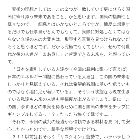
究極の理想としては、この２つが一致していて更にひろく国
民に寄り添う未来であること、かと思います。国民の指向性も
様々なので、一筋縄とはいかないところですが。簡易に想定す
るだけでも仕事量がとんでもなくて、実際に対処しなくてはな
らない立場の人の大変さは、形容する言葉を見つけられないだ
ろうと思うほどです。だから究極でなくてもいい、せめて何世
代か後の人達が「まあ良し」と肯定できる未来を、と願ってい
て。
「日本を牽引している人達や（今回の裁判に限って言えば）
日本のエネルギー問題に携わっている人達は、この国の未来を
しっかりと見据えている、それは希望的観測に基いた危ういも
のではなく地に足が着いている」、そういう状態なら現在生き
ている私達も未来の人達も幸福度が上がるでしょう。逆に「こ
の国、余すほどの果実を得るために国と国民の未来をチップに
ギャンブルしてるっ！？」だったら怖くて嫌です……。
それで、今回の裁判の経過から信頼できる材料を見つけて安
心したかったのです。勝手な願望ですけどね。
３１１以前はおそらく「リスクオン」態勢で、ハラハラしつ