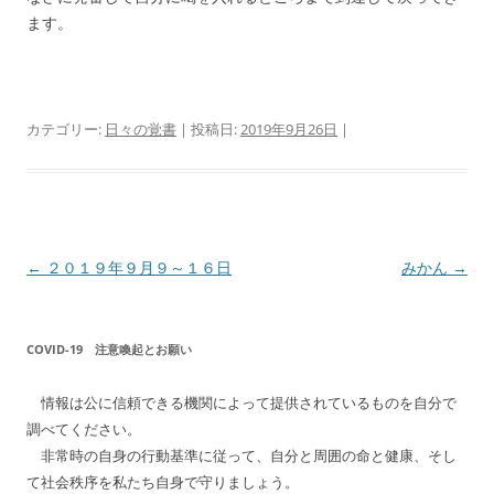
ます。
カテゴリー:
日々の覚書
| 投稿日:
2019年9月26日
|
投
←
２０１９年９月９～１６日
みかん
→
稿
ナ
COVID-19 注意喚起とお願い
ビ
ゲ
情報は公に信頼できる機関によって提供されているものを自分で
ー
調べてください。
シ
非常時の自身の行動基準に従って、自分と周囲の命と健康、そし
て社会秩序を私たち自身で守りましょう。
ョ