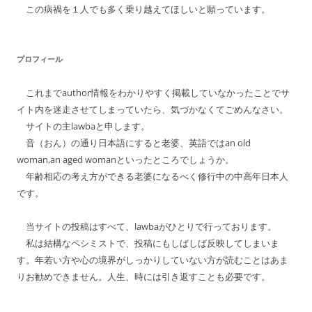
この病禍を１人でも多く乗り越えてほしいと願っています。
ン
プロフィール
これまでauthor情報をわかりやすく掲載していなかったことでサ
イト内を迷走させてしまっていたら、気づかなくてごめんなさい。
サイトの主lawbaと申します。
音（おん）の通り日本語にすると老婆、英語ではan old
woman,an aged womanといったところでしょうか。
年齢相応の考え方ができる老婆になるべく修行中の中高年日本人
です。
当サイトの投稿はすべて、lawbaがひとりで行っております。
私は結構なペシミストで、投稿にもしばしば反映してしまいま
す。年若い方や心の境界がしっかりしていない方が読むことはあま
りお勧めできません。人生、時には引き返すことも必要です。