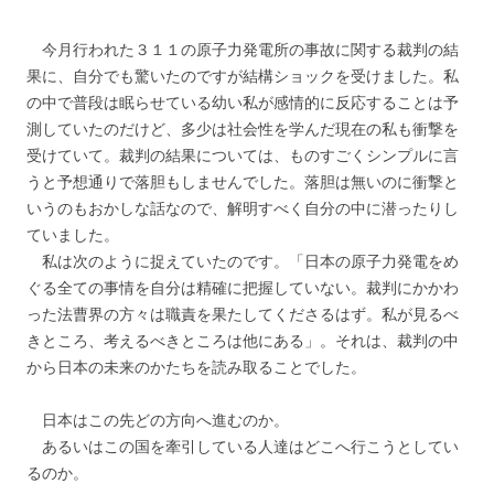
今月行われた３１１の原子力発電所の事故に関する裁判の結
果に、自分でも驚いたのですが結構ショックを受けました。私
の中で普段は眠らせている幼い私が感情的に反応することは予
測していたのだけど、多少は社会性を学んだ現在の私も衝撃を
受けていて。裁判の結果については、ものすごくシンプルに言
うと予想通りで落胆もしませんでした。落胆は無いのに衝撃と
いうのもおかしな話なので、解明すべく自分の中に潜ったりし
ていました。
私は次のように捉えていたのです。「日本の原子力発電をめ
ぐる全ての事情を自分は精確に把握していない。裁判にかかわ
った法曹界の方々は職責を果たしてくださるはず。私が見るべ
きところ、考えるべきところは他にある」。それは、裁判の中
から日本の未来のかたちを読み取ることでした。
日本はこの先どの方向へ進むのか。
あるいはこの国を牽引している人達はどこへ行こうとしてい
るのか。