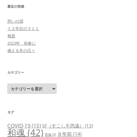
最近の投稿
想いの淵
１２年目の３１１
無題
2023年 初春に
備える冬の日々
カテゴリー
カ
テ
ゴ
リ
ー
タグ
COVID-19
(15)
SF（すこし不思議）
(13)
和魂
(42)
８年前
(14)
荒魂
(9)