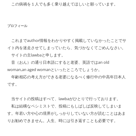
この病禍を１人でも多く乗り越えてほしいと願っています。
ン
プロフィール
これまでauthor情報をわかりやすく掲載していなかったことでサ
イト内を迷走させてしまっていたら、気づかなくてごめんなさい。
サイトの主lawbaと申します。
音（おん）の通り日本語にすると老婆、英語ではan old
woman,an aged womanといったところでしょうか。
年齢相応の考え方ができる老婆になるべく修行中の中高年日本人
です。
当サイトの投稿はすべて、lawbaがひとりで行っております。
私は結構なペシミストで、投稿にもしばしば反映してしまいま
す。年若い方や心の境界がしっかりしていない方が読むことはあま
りお勧めできません。人生、時には引き返すことも必要です。