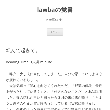
コ
ン
lawbaの覚書
テ
ン
ツ
へ
＠老婆修行中
ス
キ
ッ
プ
メニュー
転んで起きて。
Reading Time:
1未満
minute
昨夕、少し夫に当たってしまった。自分で思っているより心
が疲れているらしい。
夫は気遣って関心を向けてくれたのだ、「野菜の値段、最近
上がったりしている？」と。「仕方のないことだ」と私は説明
した。春の訪れが早いと思ったら３月の末に雪が降り、４月１
０日過ぎの今また雪が降ろうとしている（実際に降りまし
た）、今年のような特異な気候のもとでは野菜などの食品は影