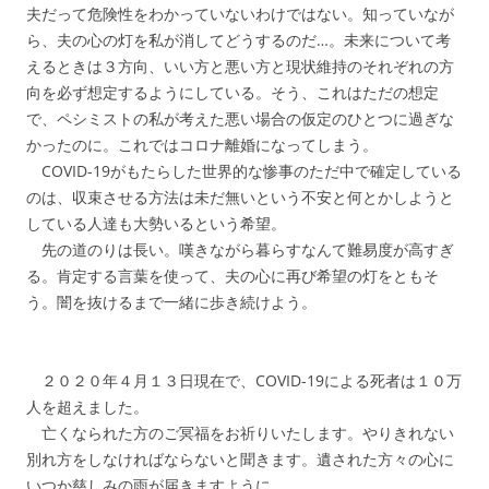
夫だって危険性をわかっていないわけではない。知っていなが
ら、夫の心の灯を私が消してどうするのだ…。未来について考
えるときは３方向、いい方と悪い方と現状維持のそれぞれの方
向を必ず想定するようにしている。そう、これはただの想定
で、ペシミストの私が考えた悪い場合の仮定のひとつに過ぎな
かったのに。これではコロナ離婚になってしまう。
COVID-19がもたらした世界的な惨事のただ中で確定している
のは、収束させる方法は未だ無いという不安と何とかしようと
している人達も大勢いるという希望。
先の道のりは長い。嘆きながら暮らすなんて難易度が高すぎ
る。肯定する言葉を使って、夫の心に再び希望の灯をともそ
う。闇を抜けるまで一緒に歩き続けよう。
２０２０年４月１３日現在で、COVID-19による死者は１０万
人を超えました。
亡くなられた方のご冥福をお祈りいたします。やりきれない
別れ方をしなければならないと聞きます。遺された方々の心に
いつか慈しみの雨が届きますように。