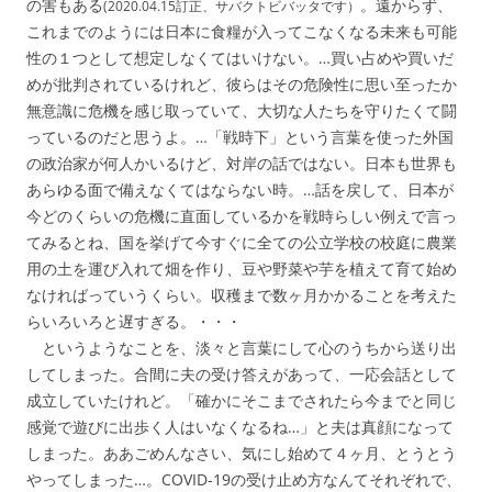
の害もある
。遠からず、
(2020.04.15訂正、サバクトビバッタです）
これまでのようには日本に食糧が入ってこなくなる未来も可能
性の１つとして想定しなくてはいけない。…買い占めや買いだ
めが批判されているけれど、彼らはその危険性に思い至ったか
無意識に危機を感じ取っていて、大切な人たちを守りたくて闘
っているのだと思うよ。…「戦時下」という言葉を使った外国
の政治家が何人かいるけど、対岸の話ではない。日本も世界も
あらゆる面で備えなくてはならない時。…話を戻して、日本が
今どのくらいの危機に直面しているかを戦時らしい例えで言っ
てみるとね、国を挙げて今すぐに全ての公立学校の校庭に農業
用の土を運び入れて畑を作り、豆や野菜や芋を植えて育て始め
なければっていうくらい。収穫まで数ヶ月かかることを考えた
らいろいろと遅すぎる。・・・
というようなことを、淡々と言葉にして心のうちから送り出
してしまった。合間に夫の受け答えがあって、一応会話として
成立していたけれど。「確かにそこまでされたら今までと同じ
感覚で遊びに出歩く人はいなくなるね…」と夫は真顔になって
しまった。ああごめんなさい、気にし始めて４ヶ月、とうとう
やってしまった…。COVID-19の受け止め方なんてそれぞれで、