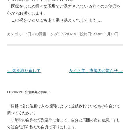
医療をはじめ様々な現場でご尽力されている方々のご健康を
心からお祈りします。
この禍をひとりでも多く乗り越えられますように。
カテゴリー:
日々の覚書
| タグ:
COVID-19
| 投稿日:
2020年4月13日
|
投
←
気を取り直して
サイト主、療養のお知らせ
→
稿
ナ
COVID-19 注意喚起とお願い
ビ
ゲ
情報は公に信頼できる機関によって提供されているものを自分で
ー
調べてください。
シ
非常時の自身の行動基準に従って、自分と周囲の命と健康、そし
て社会秩序を私たち自身で守りましょう。
ョ