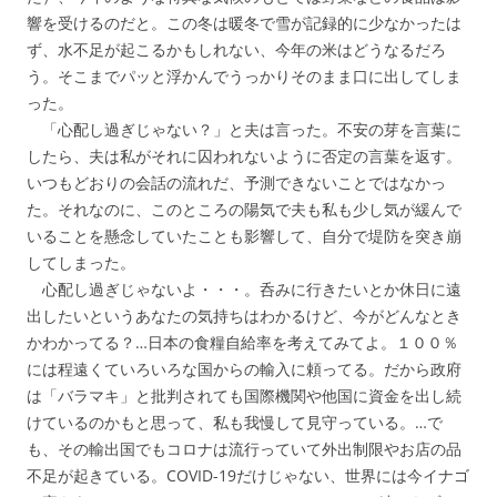
響を受けるのだと。この冬は暖冬で雪が記録的に少なかったは
ず、水不足が起こるかもしれない、今年の米はどうなるだろ
う。そこまでパッと浮かんでうっかりそのまま口に出してしま
った。
「心配し過ぎじゃない？」と夫は言った。不安の芽を言葉に
したら、夫は私がそれに囚われないように否定の言葉を返す。
いつもどおりの会話の流れだ、予測できないことではなかっ
た。それなのに、このところの陽気で夫も私も少し気が緩んで
いることを懸念していたことも影響して、自分で堤防を突き崩
してしまった。
心配し過ぎじゃないよ・・・。呑みに行きたいとか休日に遠
出したいというあなたの気持ちはわかるけど、今がどんなとき
かわかってる？…日本の食糧自給率を考えてみてよ。１００％
には程遠くていろいろな国からの輸入に頼ってる。だから政府
は「バラマキ」と批判されても国際機関や他国に資金を出し続
けているのかもと思って、私も我慢して見守っている。…で
も、その輸出国でもコロナは流行っていて外出制限やお店の品
不足が起きている。COVID-19だけじゃない、世界には今イナゴ