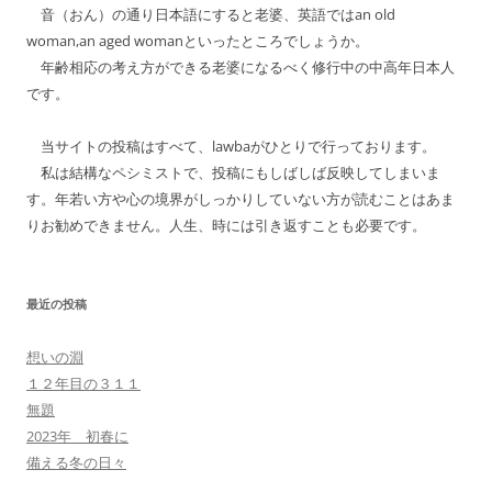
音（おん）の通り日本語にすると老婆、英語ではan old
woman,an aged womanといったところでしょうか。
年齢相応の考え方ができる老婆になるべく修行中の中高年日本人
です。
当サイトの投稿はすべて、lawbaがひとりで行っております。
私は結構なペシミストで、投稿にもしばしば反映してしまいま
す。年若い方や心の境界がしっかりしていない方が読むことはあま
りお勧めできません。人生、時には引き返すことも必要です。
最近の投稿
想いの淵
１２年目の３１１
無題
2023年 初春に
備える冬の日々