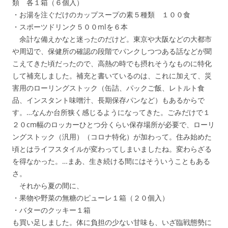
類 各１箱（６個入）
・お湯を注ぐだけのカップスープの素５種類 １００食
・スポーツドリンク５００mlを６本
余計な備えかなと迷ったのだけど。東京や大阪などの大都市
や周辺で、保健所の確認の段階でパンクしつつある話などが聞
こえてきた頃だったので、高熱の時でも摂れそうなものに特化
して補充しました。補充と書いているのは、これに加えて、災
害用のローリングストック（缶詰、パックご飯、レトルト食
品、インスタント味噌汁、長期保存パンなど）もあるからで
す。…なんか台所狭く感じるようになってきた。ごみだけで１
２０cm幅のロッカーひとつ分くらい保存場所が必要で、ローリ
ングストック（汎用）（コロナ特化）が加わって。住み始めた
頃とはライフスタイルが変わってしまいましたね。変わらざる
を得なかった。…まあ、生き続ける間にはそういうこともある
さ。
それから夏の間に、
・果物や野菜の無糖のピューレ１箱（２０個入）
・バターのクッキー１箱
も買い足しました。体に負担の少ない甘味も、いざ臨戦態勢に