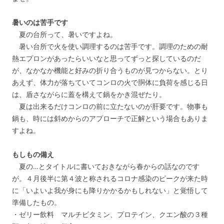
暑いのは苦手です
夏の台所って、暑いですよね。
暑い台所で火を使い調理するのは苦手です。調理のための耐
熱エプロンがあったらいいなと思ってずっと探しているのだ
が、なかなか機能と好みの折り合うものが見つからない。とり
あえず、体力が落ちていてコンロの火で胴体に負荷を感じる日
は、盾さながらに蓋を構えて鍋をかき混ぜたり。
夏は出来るだけコンロの前に立たないのが肝要です。物事も
鍋も、時には斜めからのアプローチで正解という場合もありま
すよね。
もしもの備え
夏の…とタイトルに書いておきながら春からの話なのです
が。４月後半に第４波と称されるコロナ感染のピークが来た時
に「いよいよ我が身にも降りかかるかもしれない」と覚悟して
準備したもの。
・ゼリー飲料 マルチビタミン、プロテイン、クエン酸の３種