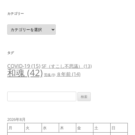
カテゴリー
カ
テ
ゴ
リ
ー
タグ
COVID-19
(15)
SF（すこし不思議）
(13)
和魂
(42)
８年前
(14)
荒魂
(9)
検
索:
2026年8月
月
火
水
木
金
土
日