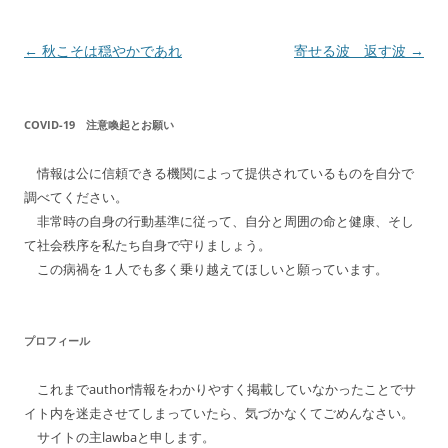
投
←
秋こそは穏やかであれ
寄せる波 返す波
→
稿
ナ
COVID-19 注意喚起とお願い
ビ
ゲ
情報は公に信頼できる機関によって提供されているものを自分で
ー
調べてください。
シ
非常時の自身の行動基準に従って、自分と周囲の命と健康、そし
て社会秩序を私たち自身で守りましょう。
ョ
この病禍を１人でも多く乗り越えてほしいと願っています。
ン
プロフィール
これまでauthor情報をわかりやすく掲載していなかったことでサ
イト内を迷走させてしまっていたら、気づかなくてごめんなさい。
サイトの主lawbaと申します。