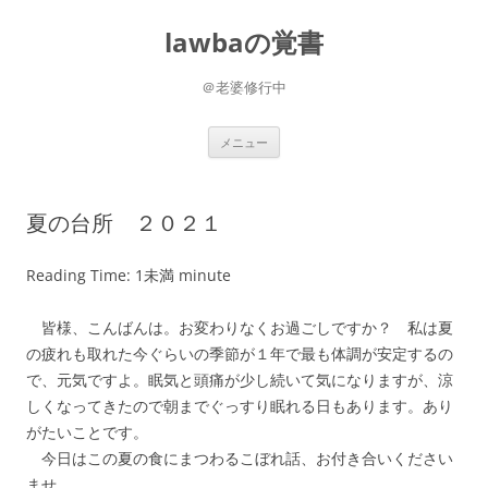
コ
ン
lawbaの覚書
テ
ン
ツ
へ
＠老婆修行中
ス
キ
ッ
プ
メニュー
夏の台所 ２０２１
Reading Time:
1未満
minute
皆様、こんばんは。お変わりなくお過ごしですか？ 私は夏
の疲れも取れた今ぐらいの季節が１年で最も体調が安定するの
で、元気ですよ。眠気と頭痛が少し続いて気になりますが、涼
しくなってきたので朝までぐっすり眠れる日もあります。あり
がたいことです。
今日はこの夏の食にまつわるこぼれ話、お付き合いください
ませ。