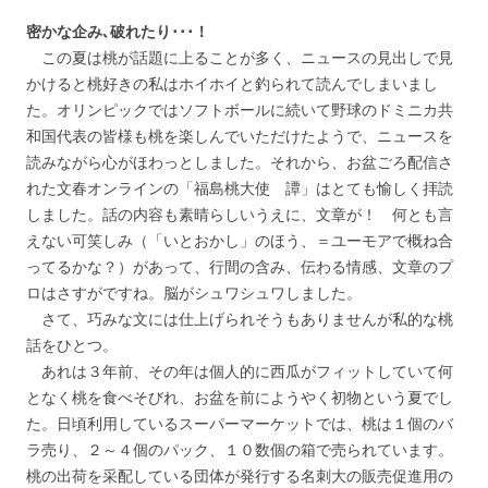
密かな企み､破れたり･･･！
この夏は桃が話題に上ることが多く、ニュースの見出しで見
かけると桃好きの私はホイホイと釣られて読んでしまいまし
た。オリンピックではソフトボールに続いて野球のドミニカ共
和国代表の皆様も桃を楽しんでいただけたようで、ニュースを
読みながら心がほわっとしました。それから、お盆ごろ配信さ
れた文春オンラインの「福島桃大使 譚」はとても愉しく拝読
しました。話の内容も素晴らしいうえに、文章が！ 何とも言
えない可笑しみ（「いとおかし」のほう、＝ユーモアで概ね合
ってるかな？）があって、行間の含み、伝わる情感、文章のプ
ロはさすがですね。脳がシュワシュワしました。
さて、巧みな文には仕上げられそうもありませんが私的な桃
話をひとつ。
あれは３年前、その年は個人的に西瓜がフィットしていて何
となく桃を食べそびれ、お盆を前にようやく初物という夏でし
た。日頃利用しているスーパーマーケットでは、桃は１個のバ
ラ売り、２～４個のパック、１０数個の箱で売られています。
桃の出荷を采配している団体が発行する名刺大の販売促進用の