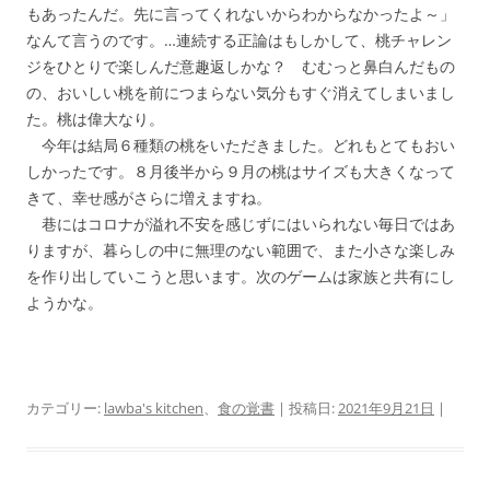
もあったんだ。先に言ってくれないからわからなかったよ～」
なんて言うのです。…連続する正論はもしかして、桃チャレン
ジをひとりで楽しんだ意趣返しかな？ むむっと鼻白んだもの
の、おいしい桃を前につまらない気分もすぐ消えてしまいまし
た。桃は偉大なり。
今年は結局６種類の桃をいただきました。どれもとてもおい
しかったです。８月後半から９月の桃はサイズも大きくなって
きて、幸せ感がさらに増えますね。
巷にはコロナが溢れ不安を感じずにはいられない毎日ではあ
りますが、暮らしの中に無理のない範囲で、また小さな楽しみ
を作り出していこうと思います。次のゲームは家族と共有にし
ようかな。
カテゴリー:
lawba's kitchen
、
食の覚書
| 投稿日:
2021年9月21日
|