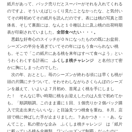
紙片があって、パック売りだとスーパーがそれを入れてくれる
のですよ。そういえばじっくり見たことなかったな、と気付い
てその時初めてその紙片を読んだのです。表には桃の写真と団
体名、そして裏面には、なんと１０種以上に及ぶ桃の出荷時期
表が印刷されていました。
全部食べたい・・・。
悪戯な好奇心のスイッチがＯＮになったものの既にお盆前、
シーズンの半分を過ぎていてその年にはもう食べられない桃
も。そこで「この紙片にある桃を来年はすべて食べよう」とい
うわくわくする計画に
ふくしま桃チャレンジ
と名付けて密
かに胸にしまったのでした。
次の年、おととし。苺のシーズンが終わる頃には早くも桃が
頭の片隅にチラついて。そわそわしながらさくらんぼのシーズ
ンを越えて、いよいよ７月初め、首尾よく桃を手にしまし
た！ そんなに早い時期に桃をお迎えしたのは人生で初めてか
も。「順調順調。このまま週に１回、１個売りか２個パック購
入で完走出来たらいいな」と目論見つつ桃食を重ね、８月。店
頭で桃に伸ばした手が止まりました。？あかつき・・・あ。な
んてこと。私の密かな企み ふくしま桃チャレンジ は「紙片
に載っている桃を全種類、ワンシーズンで制覇」だったのに、