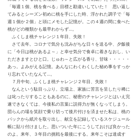
「毎週１個、桃を食べる」目標と勘違いしていた！ 思い返し
てみるとシーズン初めに桃を手にした時、浮かれた調子で「毎
週１個か２個」と頭にメモした記憶が。この４週の間に食べた
桃がどの種類かも最早わからず…。
ふくしま桃チャレンジ１年目、失敗！
さて去年。コロナで気分も沈みがちな日々を送る中、夕飯後
に「今日は桃があるよ～」と幸せ気分で食卓に着きなおし、い
ただきますとひと口。じゅわ～と広がる香り、甘味・・・・・
あっ。よみがえる記憶。あんなにわくわくした秘め事をすっか
り忘れていたなんて…。
７月中旬、ふくしま桃チャレンジ２年目、失敗！
なんという駄目っぷり。立場上、家族に苦言を呈したり稀に
は叱ったりすることもあるのに、秘密のチャレンジとはいえ完
遂できなくては、今後私の言葉に説得力が無くなってしまう。
団らんの場を笑顔で乗り切って後片付けを済ませた私は、桃の
パックから紙片を取り出し、献立を記録しているスケジュール
帳に貼り付けました。思いついた年にこうしておけば良かった
のよ。来年、３年目の挑戦を最後にする。来年こそは達成す