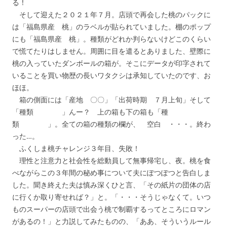
る！
そして迎えた２０２１年７月。店頭で再会した桃のパックに
は「福島県産 桃」のラベルが貼られていました。棚のポップ
にも「福島県産 桃」。種類がどれか判らないけどこのくらい
で慌てたりはしません。周囲に目を遣るとありました、壁際に
桃の入っていたダンボールの箱が。そこにデータが印字されて
いることを買い物歴の長いワタクシは承知していたのです、お
ほほ。
箱の側面には「産地 〇〇」「出荷時期 ７月上旬」そして
「種類 」んー？ 上の箱も下の箱も「種
類 」。全ての箱の種類の欄が、 空白 ・・・。終わ
った…。
ふくしま桃チャレンジ３年目、失敗！
理性と注意力と社会性を総動員して無事帰宅し、夜。桃を食
べながらこの３年間の秘め事について夫にぽつぽつと告白しま
した。聞き終えた夫は慎み深くひと言、「その紙片の団体の店
に行くか取り寄せれば？」と。「・・・そうじゃなくて。いつ
ものスーパーの店頭で出会う桃で制覇するってところにロマン
があるの！」と力説してみたものの、「ああ、そういうルール