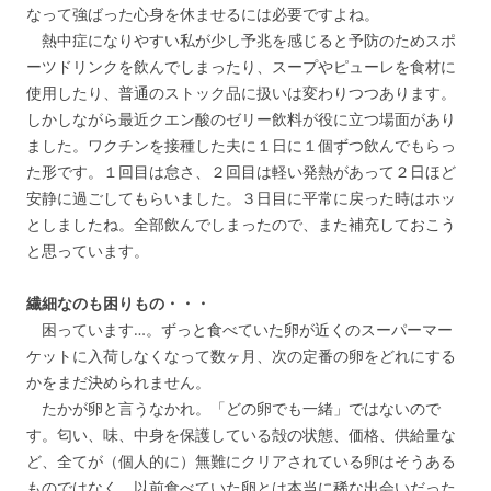
なって強ばった心身を休ませるには必要ですよね。
熱中症になりやすい私が少し予兆を感じると予防のためスポ
ーツドリンクを飲んでしまったり、スープやピューレを食材に
使用したり、普通のストック品に扱いは変わりつつあります。
しかしながら最近クエン酸のゼリー飲料が役に立つ場面があり
ました。ワクチンを接種した夫に１日に１個ずつ飲んでもらっ
た形です。１回目は怠さ、２回目は軽い発熱があって２日ほど
安静に過ごしてもらいました。３日目に平常に戻った時はホッ
としましたね。全部飲んでしまったので、また補充しておこう
と思っています。
繊細なのも困りもの・・・
困っています…。ずっと食べていた卵が近くのスーパーマー
ケットに入荷しなくなって数ヶ月、次の定番の卵をどれにする
かをまだ決められません。
たかが卵と言うなかれ。「どの卵でも一緒」ではないので
す。匂い、味、中身を保護している殻の状態、価格、供給量な
ど、全てが（個人的に）無難にクリアされている卵はそうある
ものではなく、以前食べていた卵とは本当に稀な出会いだった