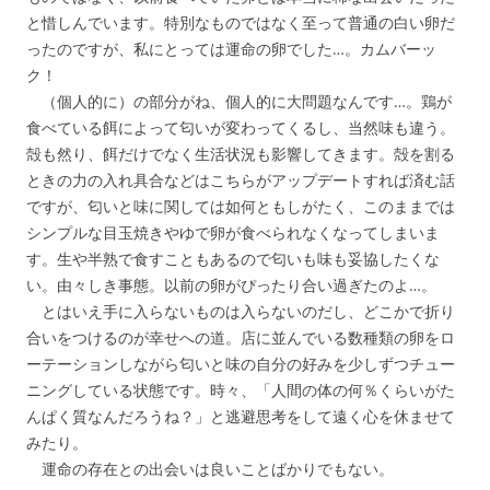
と惜しんでいます。特別なものではなく至って普通の白い卵だ
ったのですが、私にとっては運命の卵でした…。カムバーッ
ク！
（個人的に）の部分がね、個人的に大問題なんです…。鶏が
食べている餌によって匂いが変わってくるし、当然味も違う。
殻も然り、餌だけでなく生活状況も影響してきます。殻を割る
ときの力の入れ具合などはこちらがアップデートすれば済む話
ですが、匂いと味に関しては如何ともしがたく、このままでは
シンプルな目玉焼きやゆで卵が食べられなくなってしまいま
す。生や半熟で食すこともあるので匂いも味も妥協したくな
い。由々しき事態。以前の卵がぴったり合い過ぎたのよ…。
とはいえ手に入らないものは入らないのだし、どこかで折り
合いをつけるのが幸せへの道。店に並んでいる数種類の卵をロ
ーテーションしながら匂いと味の自分の好みを少しずつチュー
ニングしている状態です。時々、「人間の体の何％くらいがた
んぱく質なんだろうね？」と逃避思考をして遠く心を休ませて
みたり。
運命の存在との出会いは良いことばかりでもない。