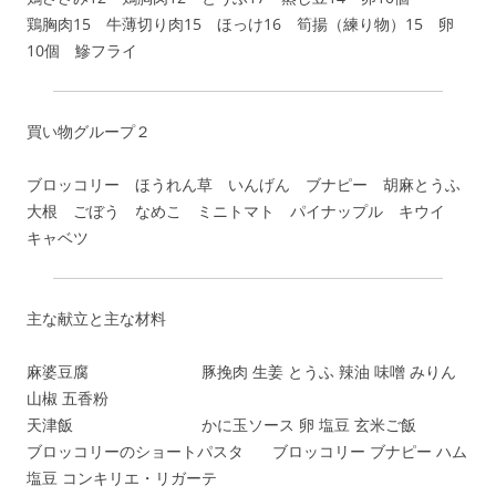
鶏胸肉15 牛薄切り肉15 ほっけ16 筍揚（練り物）15 卵
10個 鰺フライ
買い物グループ２
ブロッコリー ほうれん草 いんげん ブナピー 胡麻とうふ
大根 ごぼう なめこ ミニトマト パイナップル キウイ
キャベツ
主な献立と主な材料
麻婆豆腐 豚挽肉 生姜 とうふ 辣油 味噌 みりん
山椒 五香粉
天津飯 かに玉ソース 卵 塩豆 玄米ご飯
ブロッコリーのショートパスタ ブロッコリー ブナピー ハム
塩豆 コンキリエ・リガーテ