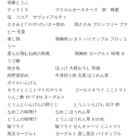
胡麻とうふ
ティラミス マスカルポーネチーズ 卵 蜂蜜
塩 ココア サヴォイアルディ
ささみとﾌﾞﾛｯｺﾘｰのバター炒め 鶏ささみ ブロッコリー ブナ
ピー 生姜
蒸し鶏 鶏胸肉 レタス パイナップル ブロッコ
リー
柔らか鶏むね肉の和風 鶏胸肉 ヨーグルト 味噌 オ
リゴ糖
焼き魚 ほっけ 大根おろし 筍揚
肉野菜炒め 牛薄切り肉 玉葱 ほうれん草
ボイルいんげん
キウイとミニトマトのマリネ ゴールドキウイ ミニトマト
りんご酢 ｵﾘｰﾌﾞｵｲﾙ ヨーグルト
とうふといんげんの卵とじ とうふ いんげん 出汁 卵
なめこの味噌汁 なめこ ほうれん草
とうふの味噌汁 とうふ ほうれん草 わかめ
鰺フライ 鰺フライ せんキャベツ ミニトマト
黒豆ヨーグルト ヨーグルト 蒸し黒豆 パイナップル