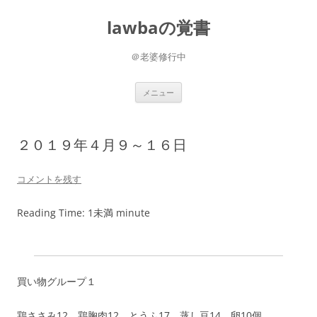
コ
ン
lawbaの覚書
テ
ン
ツ
へ
＠老婆修行中
ス
キ
ッ
プ
メニュー
２０１９年４月９～１６日
コメントを残す
Reading Time:
1未満
minute
買い物グループ１
鶏ささみ12 鶏胸肉12 とうふ17 蒸し豆14 卵10個