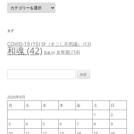
カ
テ
ゴ
リ
ー
タグ
COVID-19
(15)
SF（すこし不思議）
(13)
和魂
(42)
８年前
(14)
荒魂
(9)
検
索:
2026年8月
月
火
水
木
金
土
日
1
2
3
4
5
6
7
8
9
10
11
12
13
14
15
16