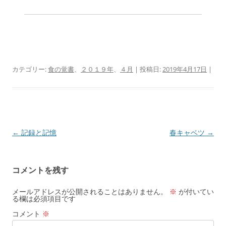
カテゴリー:
食の覚書
、
２０１９年
、
４月
| 投稿日:
2019年4月17日
|
投
←
記録と記憶
春キャベツ
→
稿
ナ
コメントを残す
ビ
ゲ
メールアドレスが公開されることはありません。
※
が付いてい
る欄は必須項目です
ー
コメント
※
シ